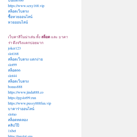
ปั่นแตก66
https://www.sexy168.vip
สล็อตเว็บตรง
ซื้อหวยออนไลน์
หวยออนไลน์
เว็บคาสิโนน่าเล่น ทั้ง
สล็อต
และ
บาคา
ร่า
ตึงจริงแตกบ่อยมาก
joker123
slot168
สล็อตเว็บตรง แตกง่าย
slot99
สล็อต66
slot44
สล็อตเว็บตรง
bonus888
https://www.jinda888.co
https://pgslot99.run
https://www.pussy888fun.vip
บาคาร่าออนไลน์
slotxo
สล็อตทดลอง
คลิปโป๊
1xbet
https://pgslot.spa