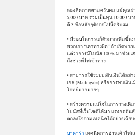
ลองคิดภาพตามครับผม แม้คุณฝากเ
5,000 บาท รวมเป็นทุน 10,000 บาท ท
ดี 3 ข้อหลักๆดังต่อไปนี้ครับผม:
• มีรอบในการแก้ตัวมากเพิ่มขึ้น: 
พวกเรา “เดาทางผิด” ถ้าเกิดพวกเ
แต่ว่าการมีโบนัส 100% มาช่วยเสร
ถึงช่วงที่ไพ่เข้าทาง
• สามารถใช้ระบบเดินเงินได้อย่าง
เกล (Martingale) หรือการทบเงินเ
โจทย์มากมายๆ
• สร้างความแน่ใจในการวางเดิมพัน:
โบนัสที่เว็บไซต์ให้มา แรงกดดั
ตกลงใจตามเทคนิคได้อย่างเฉียบ
บาคาร่า
เทคนิคการอ่านเค้าไพ่แล