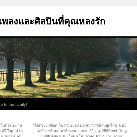
 เพลงและศิลปินที่คุณหลงรัก
 to the family!
ว็บตรงไม่ผ่าน
สล็อต888 สล็อตเว็บตรง 2026 ประสบการณ์เล่นยุคใหม่ ระบบ
ตฟรี Top 14 by
เสถียร พร้อมเกมให้เลือกมากมาย 22 ส.ค. 2569 web ใหญ่
 พนันออนไลน์
Jin888.asia พนัน เว็บแม่ ใหม่ล่าสุด Top 40 by Hollis
→