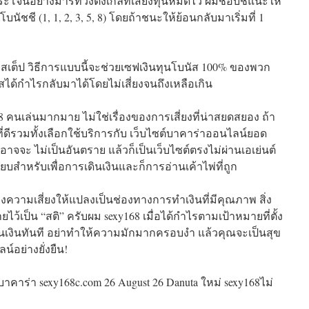
ะโจนอย่างมาร์ท้วงติงเกลที่เสี่ยงทุนหมดไว ผมชอบชี้แนะให้
ัชชี (1, 1, 2, 3, 5, 8) โดยถ้าชนะให้ย้อนกลับมาเริ่มที่ 1
ะสเต็ป วิธีการแบบนี้จะช่วยเซฟเงินทุนโบนัส 100% ของพวก
าสได้กำไรกลับมาได้โดยไม่เสี่ยงจนถึงเหลือเกิน
 คนเล่นมากมาย ไม่ใช่เรื่องของการเสี่ยงที่น่าสยดสยอง ถ้า
ดีรวมทั้งเลือกใช้บริการกับ เว็บไซต์บาคาร่าออนไลน์ยอด
จจะ ไม่เป็นอันตราย แล้วก็เป็นเว็บไซต์ตรงไม่ผ่านเอเย่นต์
บียบสำหรับเพื่อการเดินเงินและก็การอ่านเค้าไพ่ที่ถูก
ความเสี่ยงให้แปลงเป็นช่องทางการทำเงินที่มีคุณภาพ สิ่ง
ยไว้เป็น “สติ” ครับผม sexy168 เมื่อได้กำไรตามเป้าหมายที่ตั้ง
นเงินทันที อย่าทำให้ความมักมากครอบงำ แล้วคุณจะเป็นสุข
อย่างยั่งยืน!
บาคาร่า sexy168c.com 26 August 26 Danuta ใหม่ sexy168ไม่