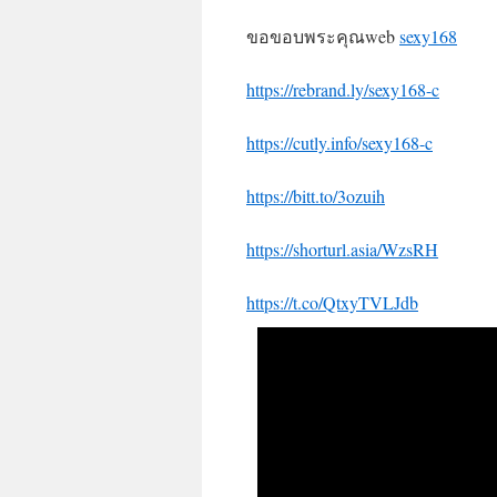
ขอขอบพระคุณweb
sexy168
https://rebrand.ly/sexy168-c
https://cutly.info/sexy168-c
https://bitt.to/3ozuih
https://shorturl.asia/WzsRH
https://t.co/QtxyTVLJdb