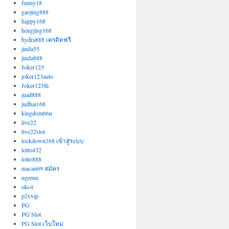
funny18
gaojing888
happy168
hengjing168
hydra888 เครดิตฟรี
jinda55
jinda888
Joker123
joker123auto
Joker123th
juad888
judhai168
kingdom66n
live22
live22slot
lockdown168 เข้าสู่ระบบ
lotto432
lotto888
macau69 สมัคร
ngernn
okc4
p2vvip
PG
PG Slot
PG Slot เว็บใหม่