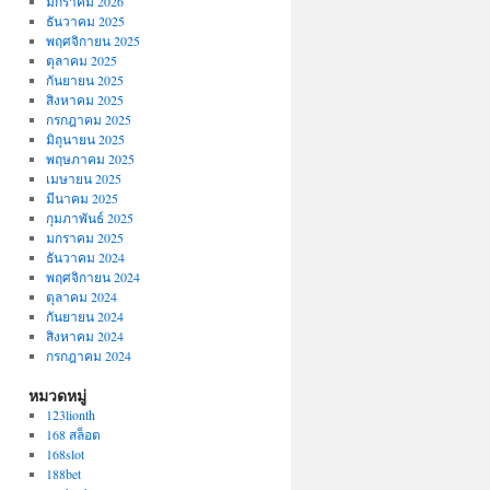
มกราคม 2026
ธันวาคม 2025
พฤศจิกายน 2025
ตุลาคม 2025
กันยายน 2025
สิงหาคม 2025
กรกฎาคม 2025
มิถุนายน 2025
พฤษภาคม 2025
เมษายน 2025
มีนาคม 2025
กุมภาพันธ์ 2025
มกราคม 2025
ธันวาคม 2024
พฤศจิกายน 2024
ตุลาคม 2024
กันยายน 2024
สิงหาคม 2024
กรกฎาคม 2024
หมวดหมู่
123lionth
168 สล็อต
168slot
188bet