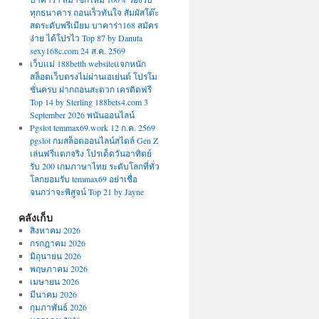
ทุกธนาคาร ถอนเร็วทันใจ สัมผัสโต๊ะ
สดระดับพรีเมียม บาคาร่า168 สมัคร
ง่าย ได้โปรไว Top 87 by Danuta
sexy168c.com 24 ส.ค. 2569
เว็บแม่ 188betth websiteแจกหนัก
สล็อตเว็บตรงไม่ผ่านเอเย่นต์ โปรโม
ชั่นครบ ฝากถอนสะดวก เครดิตฟรี
Top 14 by Sterling 188bets4.com 3
September 2026 พนันออนไลน์
Pgslot temmax69.work 12 ก.ค. 2569
pgslot กมสล็อตออนไลน์สไตล์ Gen Z
เล่นฟรีแตกจริง โปรเด็ดวันอาทิตย์
รับ 200 เกมภาษาไทย ระดับโลกที่ทั่ว
โลกยอมรับ temmax69 อย่าเชื่อ
จนกว่าจะพิสูจน์ Top 21 by Jayne
คลังเก็บ
สิงหาคม 2026
กรกฎาคม 2026
มิถุนายน 2026
พฤษภาคม 2026
เมษายน 2026
มีนาคม 2026
กุมภาพันธ์ 2026