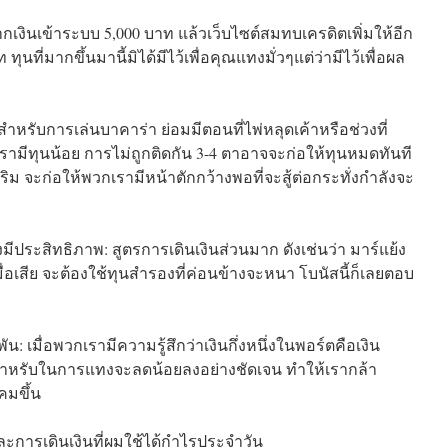
งินเข้าระบบ 5,000 บาท แล้วเว็บไซต์สมทบเครดิตเพิ่มให้อีก
ุนที่มากขึ้นมานี้มิได้มีไว้เพื่อคุณแทงมั่วๆแต่ว่ามีไว้เพื่อผล
สำหรับการเล่นบาคาร่า ย่อมมีตอนที่ไพ่หลุดเค้าหรือช่วงที่
รามีทุนน้อย การไม่ถูกติดกัน 3-4 ตาอาจจะก่อให้ทุนหมดทันที
ิม จะก่อให้พวกเรามีหน้าตักกว้างพอที่จะสู้ต่อกระทั่งกำลังจะ
มีประสิทธิภาพ: สูตรการเดินเงินส่วนมาก ดังเช่นว่า มาร์แย้ง
มื่อเสีย จะต้องใช้ทุนสำรองที่ค่อนข้างจะหนา โบนัสนี้ก็เลยตอบ
 เมื่อพวกเรามีความรู้สึกว่าเงินกึ่งหนึ่งในพอร์ตคือเงิน
นสำหรับในการแทงจะลดน้อยลงอย่างชัดเจน ทำให้เรากล้า
คมขึ้น
ะการเดินเงินที่ผมใช้ได้กำไรประจำวัน