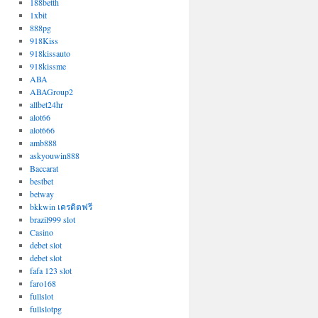
188betth
1xbit
888pg
918Kiss
918kissauto
918kissme
ABA
ABAGroup2
allbet24hr
alot66
alot666
amb888
askyouwin888
Baccarat
bestbet
betway
bkkwin เครดิตฟรี
brazil999 slot
Casino
debet slot
debet slot
fafa 123 slot
faro168
fullslot
fullslotpg