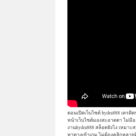
ตอนเปิดเว็บไซต์ hydra888 เครดิต
หน้าเว็บไซต์มองสะอาดตา ไม่มีอะไ
งานhydra888 สล็อตยังไง เหมาะสม
หาทางเข้าเกม ไม่ต้องคลิกหลายที