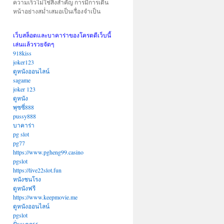
ความเร็วไม่ใช่สิ่งสำคัญ การมีการเดิน
หน้าอย่างสม่ำเสมอเป็นเรื่องจำเป็น
เว็บสล็อตและบาคาร่าของโครตดีเว็บนี้
เล่นแล้วรวยจัดๆ
918kiss
joker123
ดูหนังออนไลน์
sagame
joker 123
ดูหนัง
พุซซี่888
pussy888
บาคาร่า
pg slot
pg77
https://www.pgheng99.casino
pgslot
https://live22slot.fun
หนังชนโรง
ดูหนังฟรี
https://www.keepmovie.me
ดูหนังออนไลน์
pgslot