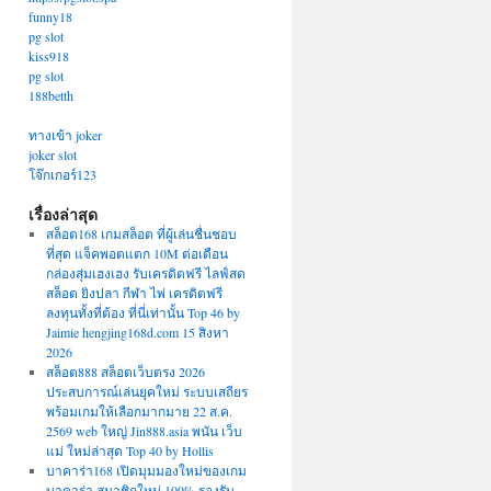
funny18
pg slot
kiss918
pg slot
188betth
ทางเข้า joker
joker slot
โจ๊กเกอร์123
เรื่องล่าสุด
สล็อต168 เกมสล็อต ที่ผู้เล่นชื่นชอบ
ที่สุด แจ็คพอตแตก 10M ต่อเดือน
กล่องสุ่มเฮงเฮง รับเครดิตฟรี ไลฟ์สด
สล็อต ยิงปลา กีฬา ไพ่ เครดิตฟรี
ลงทุนทั้งที่ต้อง ที่นี่เท่านั้น Top 46 by
Jaimie hengjing168d.com 15 สิงหา
2026
สล็อต888 สล็อตเว็บตรง 2026
ประสบการณ์เล่นยุคใหม่ ระบบเสถียร
พร้อมเกมให้เลือกมากมาย 22 ส.ค.
2569 web ใหญ่ Jin888.asia พนัน เว็บ
แม่ ใหม่ล่าสุด Top 40 by Hollis
บาคาร่า168 เปิดมุมมองใหม่ของเกม
บาคาร่า สมาชิกใหม่ 100% รองรับ