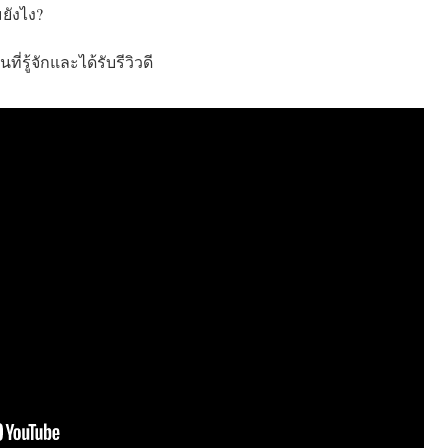
มยังไง?
นที่รู้จักและได้รับรีวิวดี