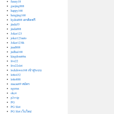
funny18
gaojing888
happy168
hengjing168
hydra888 เครดิตฟรี
jinda55
jinda888
Joker123
joker123auto
Joker123th
juad888
judhai168
kingdom66n
live22
live22slot
lockdown168 เข้าสู่ระบบ
lotto432
lotto888
macau69 สมัคร
ngernn
okc4
p2vvip
PG
PG Slot
PG Slot เว็บใหม่