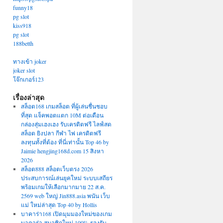
funny18
pg slot
kiss918
pg slot
188betth
ทางเข้า joker
joker slot
โจ๊กเกอร์123
เรื่องล่าสุด
สล็อต168 เกมสล็อต ที่ผู้เล่นชื่นชอบ
ที่สุด แจ็คพอตแตก 10M ต่อเดือน
กล่องสุ่มเฮงเฮง รับเครดิตฟรี ไลฟ์สด
สล็อต ยิงปลา กีฬา ไพ่ เครดิตฟรี
ลงทุนทั้งที่ต้อง ที่นี่เท่านั้น Top 46 by
Jaimie hengjing168d.com 15 สิงหา
2026
สล็อต888 สล็อตเว็บตรง 2026
ประสบการณ์เล่นยุคใหม่ ระบบเสถียร
พร้อมเกมให้เลือกมากมาย 22 ส.ค.
2569 web ใหญ่ Jin888.asia พนัน เว็บ
แม่ ใหม่ล่าสุด Top 40 by Hollis
บาคาร่า168 เปิดมุมมองใหม่ของเกม
บาคาร่า สมาชิกใหม่ 100% รองรับ