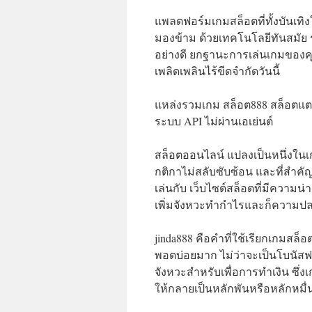
แพลตฟอร์มเกมสล็อตที่ทั้งบันเทิงใ
มองข้าม ด้วยเทคโนโลยีทันสมัย 
อย่างดี ยกฐานะการเล่นเกมของคุ
เพลิดเพลินไร้ขีดจำกัดวันนี้
แหล่งรวมเกม สล็อต888 สล็อตแตกหนั
ระบบ API ไม่ผ่านเอเย่นต์
สล็อตออนไลน์ แปลงเป็นหนึ่งในเก
กติกาไม่สลับซับซ้อน และที่สำคัญ
เล่นกับ เว็บไซต์สล็อตที่มีความน่าเ
เพิ่มจังหวะทำกำไรและก็ความปลอด
jinda888 คือคำที่ใช้เรียกเกมสล็
พอตบ่อยมาก ไม่ว่าจะเป็นโบนัสฟ
จังหวะสำหรับเพื่อการทำเงิน ซึ่งเ
ให้กลายเป็นหลักพันหรือหลักหมื่