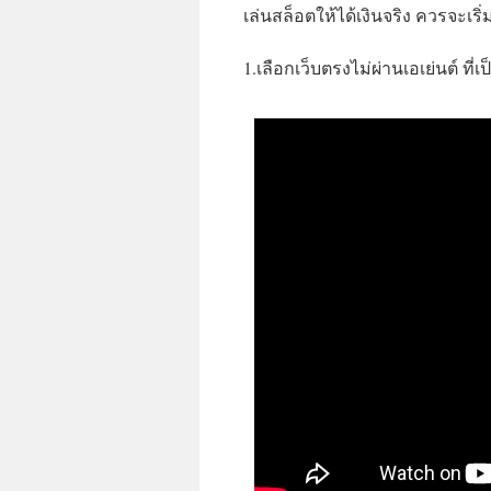
เล่นสล็อตให้ได้เงินจริง ควรจะเริ่
1.เลือกเว็บตรงไม่ผ่านเอเย่นต์ ที่เป็