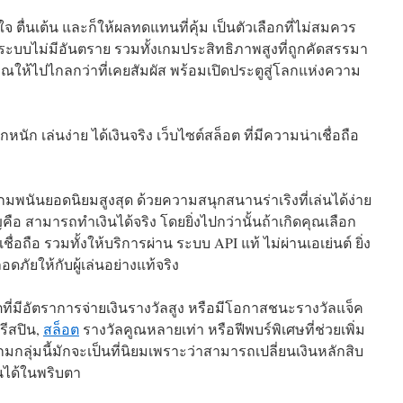
จ ตื่นเต้น และก็ให้ผลทดแทนที่คุ้ม เป็นตัวเลือกที่ไม่สมควร
ระบบไม่มีอันตราย รวมทั้งเกมประสิทธิภาพสูงที่ถูกคัดสรรมา
ณให้ไปไกลกว่าที่เคยสัมผัส พร้อมเปิดประตูสู่โลกแห่งความ
ก เล่นง่าย ได้เงินจริง เว็บไซต์สล็อต ที่มีความน่าเชื่อถือ
มพนันยอดนิยมสูงสุด ด้วยความสนุกสนานร่าเริงที่เล่นได้ง่าย
คือ สามารถทำเงินได้จริง โดยยิ่งไปกว่านั้นถ้าเกิดคุณเลือก
ชื่อถือ รวมทั้งให้บริการผ่าน ระบบ API แท้ ไม่ผ่านเอเย่นต์ ยิ่ง
ภัยให้กับผู้เล่นอย่างแท้จริง
อตที่มีอัตราการจ่ายเงินรางวัลสูง หรือมีโอกาสชนะรางวัลแจ็ค
รีสปิน,
สล็อต
รางวัลคูณหลายเท่า หรือฟีพบร์พิเศษที่ช่วยเพิ่ม
กมกลุ่มนี้มักจะเป็นที่นิยมเพราะว่าสามารถเปลี่ยนเงินหลักสิบ
นได้ในพริบตา