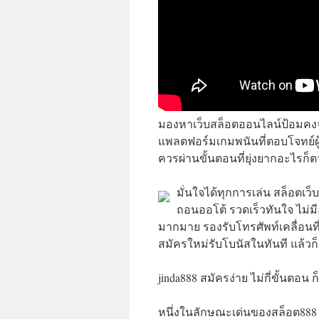
มองหาเว็บสล็อตออนไลน์ป้อมคงจะ
แพลตฟอร์มเกมพนันที่ตอบโจทย์ผู้เล
ควรผ่านขั้นตอนที่ยุ่งยากอะไรก็ตา
มั่นใจได้ทุกการเล่น สล็อตเว
ถอนออโต้ รวดเร็วทันใจ ไม่มีอ
มากมาย รองรับโทรศัพท์เคลื่อนที่
สมัครใหม่รับโบนัสในทันที แล้วก
jinda888 สมัครง่าย ไม่กี่ขั้นตอน 
หนึ่งในลักษณะเด่นของสล็อต888 