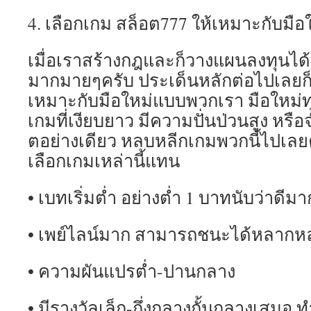
4. เลือกเกม สล็อต777 ให้เหมาะกับมือ
เมื่อเราสร้างกฎและก็วางแผนลงทุนได้แล
มากมายๆครับ ประเด็นหลักต่อไปเลยก็
เหมาะกับมือใหม่แบบพวกเรา มือใหม่ท
เกมที่เงียบยาว มีความปั่นป่วนสูง หรือ
ตอย่างเดียว หลบหลีกเกมพวกนี้ไปเลย
เลือกเกมเหล่านี้แทน
• เบทเริ่มต่ำ อย่างต่ำ 1 บาทนับว่าดีมา
• เพย์ไลน์มาก สามารถชนะได้หลาก
• ความผันแปรต่ำ-ปานกลาง
• มีรางวัลเล็ก-กึ่งกลางกั้นกลางเสมอ ท