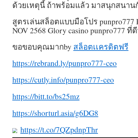
ด้วยเหตุนี้ ถ้าพร้อมแล้ว มาสนุกสนาน
สูตรเล่นสล็อตแบบมือโปร punpro777 
NOV 2568 Glory casino punpro777 ที่ดีท
ขอขอบคุณมากby
สล็อตเเครดิตฟรี
https://rebrand.ly/punpro777-ceo
https://cutly.info/punpro777-ceo
https://bitt.to/bs25mz
https://shorturl.asia/g6DG8
https://t.co/7QZpdnpThr