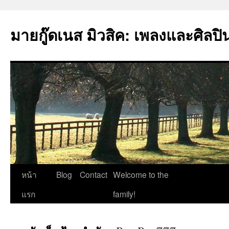
มายกู๊ดเนส มิวสิค: เพลงและศิลปิ
ข้าม
หน้า
Blog
Contact
Welcome to the
ไป
แรก
family!
ยัง