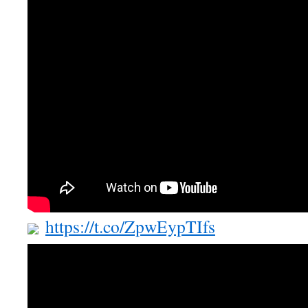
https://t.co/ZpwEypTIfs