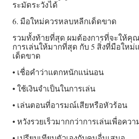
ระมัดระวังได้
6. มือใหม่ควรหลบหลีกเด็ดขาด
รวมทั้งท้ายที่สุด ผมต้องการที่จะให
การเล่นให้มากที่สุด กับ 5 สิ่งที่มือใหม
เด็ดขาด
• เชื่อคำว่าแตกหนักแน่นอน
• ใช้เงินจำเป็นในการเล่น
• เล่นตอนที่อารมณ์เสียหรือหัวร้อน
• หวังรวยเร็วมากกว่าการเล่นเพื่อคว
• เปรียบเทียบตัวเองกับคนอื่นเสมอ