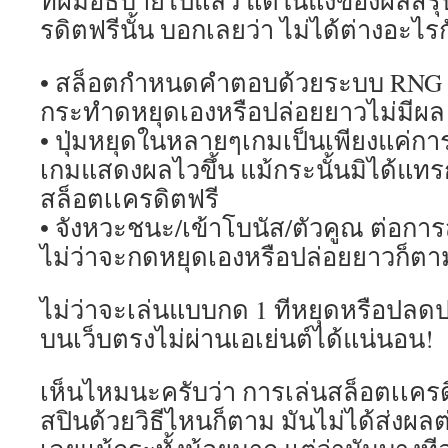
ที่ผมอธิบายไปแล้ว แต่ในแง่ของผลสร
รดิตฟรีนั้น บอกเลยว่า ไม่ได้ต่างอะไร
• สล็อตกำหนดคำตอบด้วยระบบ RNG ตั้ง
กระทำดหยุดเองหรือปล่อยยาวไม่มีผล
• ปุ่มหยุดในหลายๆเกมเป็นเพียงแค่การ
เกมแสดงผลไวขึ้น แม้กระนั้นมิได้แ
สล็อตเเครดิตฟรี
• จังหวะชนะ/เข้าโบนัส/ตัวคูณ ต่อการสป
ไม่ว่าจะกดหยุดเองหรือปล่อยยาวก็ตา
ไม่ว่าจะเล่นแบบกด 1 ทีหยุดหรือปลดป
บนเว็บตรงไม่ผ่านเอเย่นต์ได้แน่นอน!
เห็นไหมนะครับว่า การเล่นสล็อตเเครดิ
สปินด้วยวิธีไหนก็ตาม มันไม่ได้ส่งผ