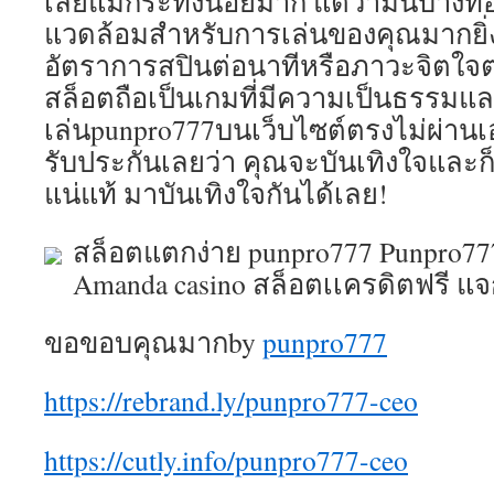
เลยแม้กระทั้งน้อยมาก แต่ว่ามันบาง
แวดล้อมสำหรับการเล่นของคุณมากยิ่งก
อัตราการสปินต่อนาทีหรือภาวะจิตใจ
สล็อตถือเป็นเกมที่มีความเป็นธรรมและ
เล่นpunpro777บนเว็บไซต์ตรงไม่ผ่านเอเ
รับประกันเลยว่า คุณจะบันเทิงใจและก
แน่แท้ มาบันเทิงใจกันได้เลย!
สล็อตแตกง่าย punpro777 Punpro77
Amanda casino สล็อตเเครดิตฟรี แจ
ขอขอบคุณมากby
punpro777
https://rebrand.ly/punpro777-ceo
https://cutly.info/punpro777-ceo