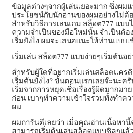
ข้อมูลต่างๆจากผู้เล่นเยอะมาก ซึ่งผมแ
ประโยชน์กับนักอ่านของผมอย่างไม่ต้
สำหรับวิธีการเล่นเกม สล็อต777 แบบไ
ความจำเป็นของมือใหม่นั้น จำเป็นต้
เริ่มยังไง ผมจะเสนอแนะให้ท่านแบบเข
เริ่มเล่น สล็อต777 แบบง่ายๆเริ่มต้นอย
สำหรับผู้ใดที่อยากเริ่มเล่นสล็อตแคร
เริ่มต้นยังไง? ขั้นตอนแรกเลยจ๊ะนะคร
เริ่มจากการหยุดเชื่อเรื่องรู้ผิดมากมา
ก่อน เบาๆทำความเข้าใจรวมทั้งทำคว
ผม
ผมการันตีเลยว่า เมื่อคุณอ่านเนื้อหาน
สามารถเริ่มต้นเล่นสล็อตแบบชิลๆแล้วก