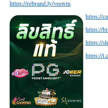
https://rebrand.ly/veewin
https://c
https://bi
https://s
https://