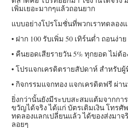
ตลาดคือ โปรที่ออกมา ใช้งานได้จริง 
เพิ่มเยอะมากๆแล้วถอนยาก
แบบอย่างโปรโมชั่นที่พวกเราทดลองแล้
• ฝาก 100 รับเพิ่ม 50 เทิร์นต่ำ ถอนง่าย
• คืนยอดเสียรายวัน 5% ทุกยอด ไม่ต้อ
• โปรแจกเครดิตรายสัปดาห์ สำหรับผู้ท
• กิจกรรมแจกทอง แจกเครดิตฟรี ผ่านห
ยิ่งกว่านั้นยังมีระบบสะสมแต้มจากก
ขวัญได้จริง ได้แก่ บัตรเติมเงิน โทรศัพ
ทดลองแลกเปลี่ยนแล้ว ได้ของส่งมาจร
ลอยๆ