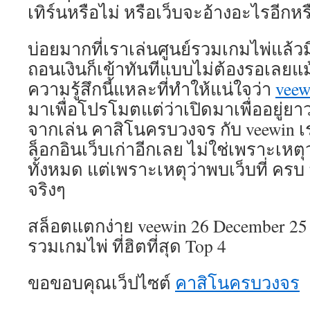
เทิร์นหรือไม่ หรือเว็บจะอ้างอะไรอีกหร
บ่อยมากที่เราเล่นศูนย์รวมเกมไพ่แล้
ถอนเงินก็เข้าทันทีแบบไม่ต้องรอเลยแม
ความรู้สึกนี้แหละที่ทำให้แน่ใจว่า
veew
มาเพื่อโปรโมตแต่ว่าเปิดมาเพื่ออยู่ยาว
จากเล่น คาสิโนครบวงจร กับ veewin เร
ล็อกอินเว็บเก่าอีกเลย ไม่ใช่เพราะเหตุว
ทั้งหมด แต่เพราะเหตุว่าพบเว็บที่ ครบ 
จริงๆ
สล็อตแตกง่าย veewin 26 December 25 
รวมเกมไพ่ ที่ฮิตที่สุด Top 4
ขอขอบคุณเว็ปไซต์
คาสิโนครบวงจร