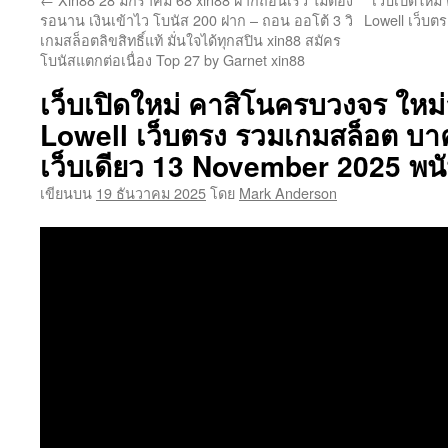
เนื้อหา
รอนาน เงินเข้าไว โบนัส 200 ฝาก – ถอน ออโต้ 3 วิ
Lowell เว็บต
เกมสล็อตลิขสิทธิ์แท้ มั่นใจได้ทุกสปิน xin88 สมัคร
โบนัสแตกต่อเนื่อง Top 27 by Garnet xin88
เว็บเปิดใหม่ คาสิโนครบวงจร ใหม่
Lowell เว็บตรง รวมเกมสล็อต บาค
เว็บเดียว 13 November 2025 พน
เขียนบน
19 ธันวาคม 2025
โดย
Mark Anderson