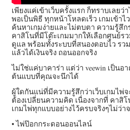
เพียงแค่เข้าเว็บครั้งแรก ก็ทราบเลยว่า
พอเป็นพิธี ทุกหน้าโหลดเร็ว เกมเข้าไว
ค้นหาเกมง่ายและไม่ตบตา ความรู้สึก
คาสิโนที่มีโต๊ะเกมมากให้เลือกศูนย์ร
ดูแล พร้อมทั้งระบบที่สนองตอบไว รวมทั
แล้วได้เงินจริง ถอนออกจริง
ไม่ใช่แค่บาคาร่า แต่ว่า veewin เป็น
ต้นแบบที่คุณจะนึกได้
ผู้ใดกันแน่ที่มีความรู้สึกว่าเว็บเกมไ
ต้องเปลี่ยนความคิด เนื่องจากที่ คา
เกมไพ่ทุกแบบอย่างไว้ครบจริงๆไม่ว่าจ
• ไพ่ป๊อกกระดอนออนไลน์