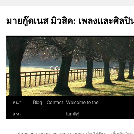
มายกู๊ดเนส มิวสิค: เพลงและศิลปิ
ข้าม
หน้า
Blog
Contact
Welcome to the
ไป
แรก
family!
ยัง
←
Xin88 28 มกราคม 68 xin88 ฝากถอนเร็ว ไม่ต้อง
เว็บเปิดใหม