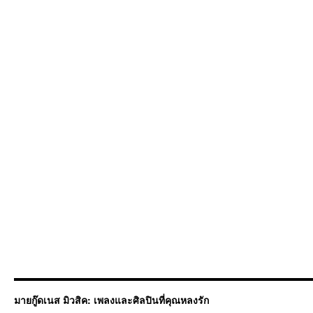
มายกู๊ดเนส มิวสิค: เพลงและศิลปินที่คุณหลงรัก