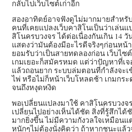
กลับไปเว็บไซต์เก่าอีก
สองอาทิตย์อาจฟังดูไม่มากมายสำหรั
คนที่เคยแปลงเว็บคาสิโนเป็นว่าเล่นแบบ
สิโนครบวงจร ได้ต่อเนื่องกันเกิน 14 วันโ
แสดงว่ามันต้องมีอะไรดีจริงๆก่อนหน้า
ยอมรับว่าเป็นสายทดลองก่อน เว็บไซต
เกมเยอะก็สมัครหมด แต่ว่าปัญหาที่เจ
แล้วถอนยาก ระบบล่มตอนที่กำลังจะเข
ไพ่ หรือไม่ก็หน้าเว็บโหลดช้า เกมก
จนถึงหงุดหงิด
พอเปลี่ยนแปลงมาใช้ คาสิโนครบวงจร 
เปลี่ยนไปอย่างเห็นได้ชัด สิ่งที่รู้สึกได้
มากยิ่งขึ้น ไม่มีความกังวลใจเหมือน
หนักๆไม่ต้องนั่งคิดว่า ถ้าหากชนะแล