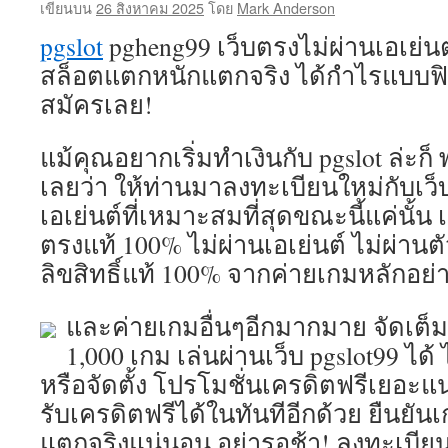
เขียนบน
26 สิงหาคม 2025
โดย
Mark Anderson
จริ
ยอม
pgslot
pgheng99 เว็บตรงไม่ผ่านเอเย่น
แต
สล็อตแตกหนักแตกจริง ได้กำไรแบบฟินๆ
ไว
โบน
สมัครเลย!
มา
เรื่
แม้คุณอยากเริ่มทำเงินกับ pgslot ล่
ใหม
ล่า
เลยว่า ให้ท่านมาลงทะเบียนใหม่กับเว็
To
เอเย่นต์ที่เหมาะสมที่สุดขณะนี้แค่นั้น
10
by
ตรงแท้ 100% ไม่ผ่านเอเย่นต์ ไม่ผ่านต
Dal
ลิขสิทธิ์แท้ 100% จากค่ายเกมหลักอย่า
pp
28
เม
และค่ายเกมอื่นๆอีกมากมาย จัดเต็มเกม
26
1,000 เกม เล่นผ่านเว็บ pgslot99 ได
พนั
หรือจัดตั้ง โปรโมชั่นเครดิตฟรีเยอะแน
รับเครดิตฟรีได้ในทันทีอีกด้วย ยืนยั
แตกจริงแน่นอน อย่ารอช้า! ลงทะเบียน