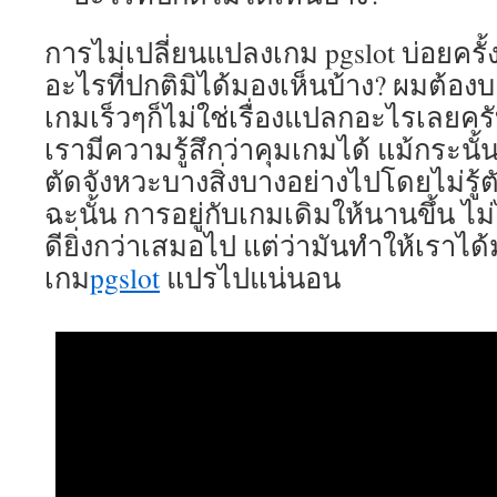
การไม่เปลี่ยนแปลงเกม pgslot บ่อยครั
อะไรที่ปกติมิได้มองเห็นบ้าง? ผมต้อง
เกมเร็วๆก็ไม่ใช่เรื่องแปลกอะไรเลยคร
เรามีความรู้สึกว่าคุมเกมได้ แม้กระนั
ตัดจังหวะบางสิ่งบางอย่างไปโดยไม่รู้ตั
ฉะนั้น การอยู่กับเกมเดิมให้นานขึ้น 
ดียิ่งกว่าเสมอไป แต่ว่ามันทำให้เราได
เกม
pgslot
แปรไปแน่นอน