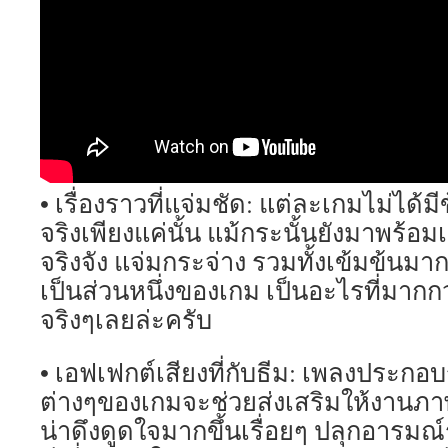
• เรื่องราวที่แจ่มชัด: แต่ละเกมไม่ได้ม
จริงเพียงแค่นั้น แม้กระนั้นยังมาพร้อมเน
จริงจัง แจ่มกระจ่าง รวมทั้งเข้มข้นมากมา
เป็นส่วนหนึ่งของเกม เป็นอะไรที่มากก
จริงๆเลยล่ะครับ
• เอฟเฟกต์เสียงที่กับธีม: เพลงประกอบ
ต่างๆของเกมจะช่วยส่งเสริมให้งานภ
น่าดึงดูดใจมากขึ้นเรื่อยๆ ปลุกอารมณ์ร