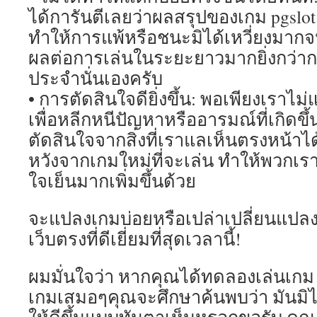
ได้การันตีเลยว่าผลสรุปของเกม pgslot 
ทำให้การแพ้หรือชนะมิได้เหวี่ยงมากจ
ผลต่อการเล่นในระยะยาวมากยิ่งกว่าก
ประจำนั่นเองครับ
• การตัดสินใจดียิ่งขึ้น: พอเพียงเราไ
เพื่อหลีกหนีปัญหาหรืออารมณ์ที่เกิดขึ
ตัดสินใจจากสิ่งที่เราแลเห็นตรงหน้า
หวังจากเกมใหม่ที่จะเล่น ทำให้พวกเรา
ใจเย็นมากเพิ่มขึ้นด้วย
จะแปลงเกมบ่อยหรือเปล่าเปลี่ยนแปลง
เว็บตรงที่ดีเยี่ยมที่สุดเวลานี้!
ผมมั่นใจว่า หากคุณได้ทดลองเล่นเกม p
เกมเสมอๆคุณจะศึกษาค้นพบว่า มันมิ