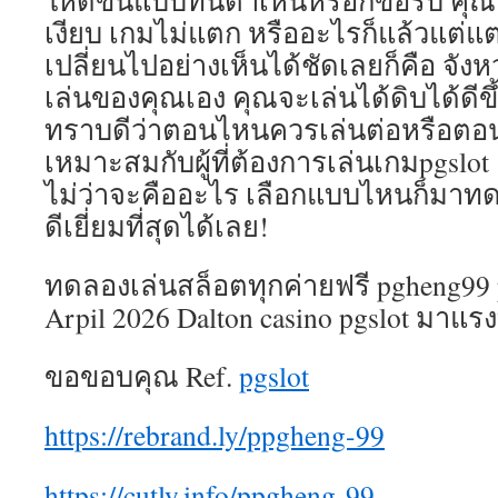
ให้ดีขึ้นแบบทันตาเห็นหรอกขอรับ คุ
เงียบ เกมไม่แตก หรืออะไรก็แล้วแต่แต่ก็ไ
เปลี่ยนไปอย่างเห็นได้ชัดเลยก็คือ จัง
เล่นของคุณเอง คุณจะเล่นได้ดิบได้ดีขึ
ทราบดีว่าตอนไหนควรเล่นต่อหรือตอ
เหมาะสมกับผู้ที่ต้องการเล่นเกมpgslot
ไม่ว่าจะคืออะไร เลือกแบบไหนก็มาทด
ดีเยี่ยมที่สุดได้เลย!
ทดลองเล่นสล็อตทุกค่ายฟรี pgheng99
Arpil 2026 Dalton casino pgslot มาแรงท
ขอขอบคุณ Ref.
pgslot
https://rebrand.ly/ppgheng-99
https://cutly.info/ppgheng-99