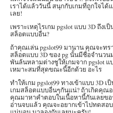
เราได้แล้ววันนี้ สนุกกับเกมที่ถูกใจได
เลย!
เพราะเหตุไรเกม pgslot แบบ 3D ถึงเป็
สล็อตแบบอื่น?
ถ้าคุณเล่น pgslot99 มานาน คุณจะทร
สล็อตแบบ 3D ของ pg นั้นมีชื่อจำนว
พันล้นหลามต่างชูให้เกมจาก pgslot แบบ
เหมาะสมที่สุดขณะนี้อีกด้วย อะไร
ทำให้เกม pgslot99 ทางเข้าแบบ 3D เป็น
เกมสล็อตแบบอื่นๆกันแน่? ถ้าเกิดคุณอ
คุณมาหาคำตอบในเนื้อหานี้กันเลยขอรับ
อ่านจบแล้ว คุณจะอยากเข้าไปทดสอบ
แน่นอน มาลองกันเลยนะครับ!