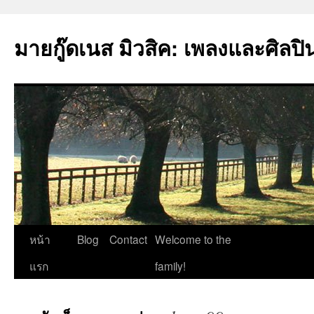
มายกู๊ดเนส มิวสิค: เพลงและศิลปิ
ข้าม
หน้า
Blog
Contact
Welcome to the
ไป
แรก
family!
ยัง