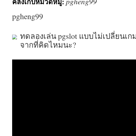
pgheng99
คลังเก็บหมวดหมู่:
เนื้อหา
pgheng99
ทดลองเล่น pgslot แบบไม่เปลี่ยนเกมบ
จากที่คิดไหมนะ?