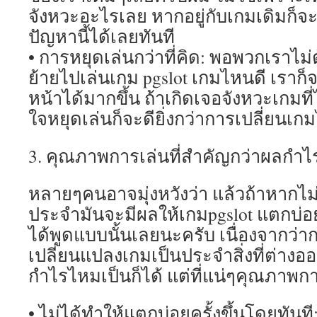
จังหวะอะไรเลย หากอยู่กับเกมเดิมก็จ
ปัญหานี้ได้เลยทันที
• การหยุดเล่นกว่าที่คิด: พอพวกเราไม่ต
ย้ายไปเล่นเกม pgslot เกมไหนดี เราก็
หน้าได้มากขึ้น ถ้าเกิดเจอจังหวะเกมที่
ใจหยุดเล่นก็จะดียิ่งกว่าการเปลี่ยนเก
3. คุณภาพการเล่นที่สำคัญกว่าผลกำไ
หลายๆคนอาจมุ่งหวังว่า แล้วถ้าหากไม
ประจำมันจะมีผลให้เกมpgslot แตกบ่อ
ได้พูดแบบนั้นเลยนะครับ เนื่องจากว่าก
เปลี่ยนแปลงเกมเป็นประจำสิ่งที่ต่างอ
กำไรไหมเป็นก็ได้ แต่ที่แน่ๆคุณภาพการ
• ไม่ได้ทำให้แตกบ่อยครั้งขึ้นโดยทันที