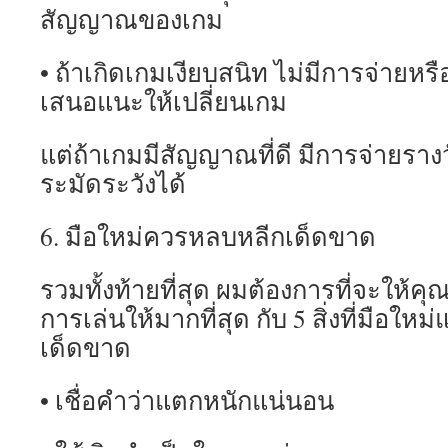
สัญญาณของเกม
• ถ้าเกิดเกมเงียบสนิท ไม่มีการจ่ายหร
เสนอแนะให้เปลี่ยนเกม
แต่ถ้าเกมมีสัญญาณที่ดี มีการจ่ายรางว
ระมัดระวังได้
6. มือใหม่ควรหลบหลีกเด็ดขาด
รวมทั้งท้ายที่สุด ผมต้องการที่จะให
การเล่นให้มากที่สุด กับ 5 สิ่งที่มือใหม
เด็ดขาด
• เชื่อคำว่าแตกหนักแน่นอน