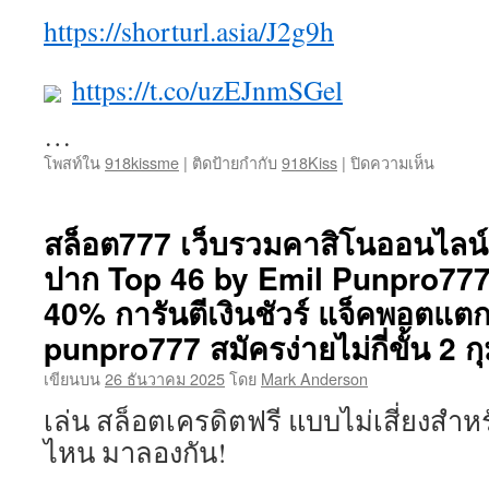
https://shorturl.asia/J2g9h
https://t.co/uzEJnmSGel
…
บน
โพสท์ใน
918kissme
|
ติดป้ายกำกับ
918Kiss
|
ปิดความเห็น
918kiss
เว็บ
แจก
สล็อต777 เว็บรวมคาสิโนออนไลน์ 
หนัก
ปาก Top 46 by Emil Punpro777
สล็อต
แจก
40% การันตีเงินชัวร์ แจ็คพอตแตก
เครดิต
ฟรี
punpro777 สมัครง่ายไม่กี่ขั้น 2 
จริง
เขียนบน
26 ธันวาคม 2025
โดย
Mark Anderson
ไม่
ต้อง
เล่น สล็อตเครดิตฟรี แบบไม่เสี่ยงสำห
ลุ้น
ไหน มาลองกัน!
เยอะ
เล่น
สบาย