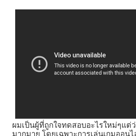
ผมเป็นผู้ที่ถูกใจทดสอบอะไรใหม่ๆแต่ว่
มากมาย โดยเฉพาะการเล่นเกมออนไลน์ท