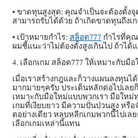
• ขาดทุนสูงสุด: คุณจำเป็นจะต้องตั้งจ
สามารถรับได้ด้วย ถ้าเกิดขาดทุนถึงเก
• เป้าหมายกำไร:
สล็อต777
กำไรที่คุณ
ผมชี้แนะว่าไม่ต้องตั้งสูงเกินไป ถ้าได้
4. เลือกเกม สล็อต777 ให้เหมาะกับมือ
เมื่อเราสร้างกฎและก็วางแผนลงทุนได้แล
มากมายๆครับ ประเด็นหลักต่อไปเลยก็
เหมาะกับมือใหม่แบบพวกเรา มือใหม่ท
เกมที่เงียบยาว มีความปั่นป่วนสูง หรือ
ตอย่างเดียว หลบหลีกเกมพวกนี้ไปเลย
เลือกเกมเหล่านี้แทน