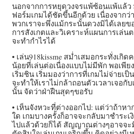
นอกจากการหยุดวงจรแพ้ซ้อนแพ้แล้ว มั
ฟอร์มเกมได้ชัดขึ้นอีกด้วย เนื่องจากว่
พวกเราจะพึ่งแม้กระนั้นดวงมิได้เลยขอ
การสังเกตและวิเคราะห์แผนการเล่น
จะทำกำไรได้
• เล่น918kissme สม่ำเสมอกระทั่งเกิด
น้อยที่เล่นต่อเนื่องแบบไม่มีพัก พอเพี
เริ่มชิน เริ่มมองว่าการที่เกมไม่จ่ายเป็
จะทำให้เราไม่กล้าถอนตัวเวลาเจอกับเ
นั้น จัดว่าฝ่าฝืนสุดๆขอรับ
• เห็นจังหวะที่ต่างออกไป: แต่ว่าถ้าหา
ใด เกมบางครั้งก็อาจจะกลับมาชำระเงิ
ไปแล้วด้วยก็ได้ สัญญาณต่างๆอาจจะม
ตัดสินใจเล่นเกมเจริญขึ้น คิดอย่างมีเ