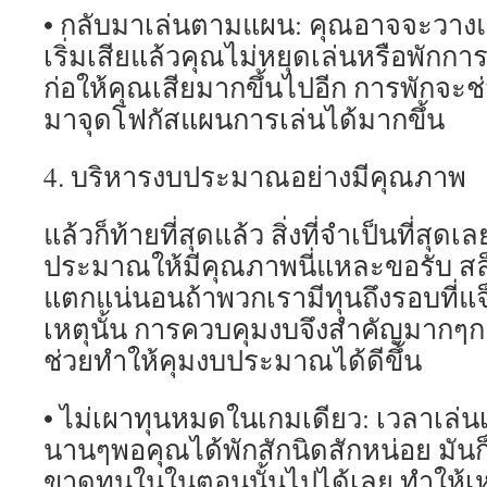
• กลับมาเล่นตามแผน: คุณอาจจะวางแ
เริ่มเสียแล้วคุณไม่หยุดเล่นหรือพักกา
ก่อให้คุณเสียมากขึ้นไปอีก การพักจะช
มาจุดโฟกัสแผนการเล่นได้มากขึ้น
4. บริหารงบประมาณอย่างมีคุณภาพ
แล้วก็ท้ายที่สุดแล้ว สิ่งที่จำเป็นที่สุ
ประมาณให้มีคุณภาพนี่แหละขอรับ สล
แตกแน่นอนถ้าพวกเรามีทุนถึงรอบที่แ
เหตุนั้น การควบคุมงบจึงสำคัญมากๆก
ช่วยทำให้คุมงบประมาณได้ดีขึ้น
• ไม่เผาทุนหมดในเกมเดียว: เวลาเล่นเ
นานๆพอคุณได้พักสักนิดสักหน่อย มัน
ขาดทุนในในตอนนั้นไปได้เลย ทำให้เห