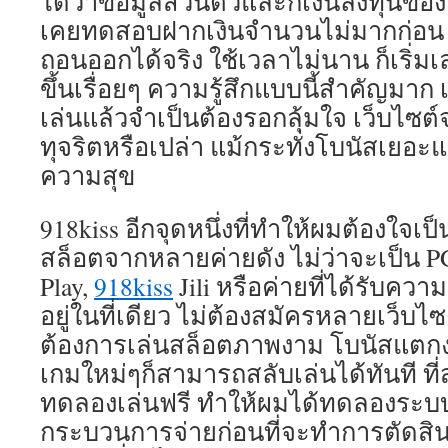
ได้ว่าข้อมูลส่วนตัวและก็เงินลงทุนขอ
เคยทดสอบฝากเงินจำนวนไม่มากก่อน 
ถอนออกได้จริง ใช้เวลาไม่นาน ก็เริ่
ขึ้นเรื่อยๆ ความรู้สึกแบบนี้สำคัญมาก
เล่นแล้วจำเป็นต้องรอกลุ้มใจ เว็บไซ
ทุจริตหรือเปล่า แม้กระทั่งโบนัสเยอ
ความสุข
918kiss อีกจุดหนึ่งที่ทำให้ผมต้องใจเ
สล็อตจากหลายค่ายดัง ไม่ว่าจะเป็น PG,
Play,
918kiss
Jili หรือค่ายที่ได้รับคว
อยู่ในที่เดียว ไม่ต้องสมัครหลายเว็บไซ
ต้องการเล่นสล็อตภาพงาม โบนัสแตกง
เกมใหม่ๆก็สามารถสลับเล่นได้ทันที ที
ทดลองเล่นฟรี ทำให้ผมได้ทดลองระบบเ
กระบวนการจ่ายก่อนที่จะทำการตัดสิน