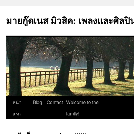
มายกู๊ดเนส มิวสิค: เพลงและศิลปิ
ข้าม
หน้า
Blog
Contact
Welcome to the
ไป
แรก
family!
ยัง