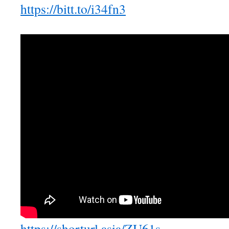
https://bitt.to/i34fn3
https://shorturl.asia/ZU61s