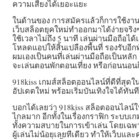
ความเสี่ยงได้เยอะแยะ
ในด้านของ การสมัครแล้วก็การใช้งา
เว็บสล็อตยุคใหม่ทำออกมาได้ง่ายจริงๆ
ใช้เวลาไม่ถึง 5 นาที เล่นผ่านมือถือได
โหลดแอปให้สิ้นเปลืองพื้นที่ รองรับอีกท
ผมเองเป็นคนที่เล่นผ่านมือถือเป็นหลัก 
จะเล่นตอนพักตอนเที่ยง หรือก่อนนอนก
918kiss เกมส์สล็อตออนไลน์ที่ดีที่สุด
อัปเดตใหม่ พร้อมเริ่มบันเทิงใจได้ทันที
บอกได้เลยว่า 918kiss สล็อตออนไลน์ใ
ไกลมาก อีกทั้งในเรื่องกราฟิก ระบบ
ทั้งความสบายในการเข้าเล่น โดยเฉพา
ผู้เล่นไม่น้อยเลยทีเดียว ทำให้เว็บและ