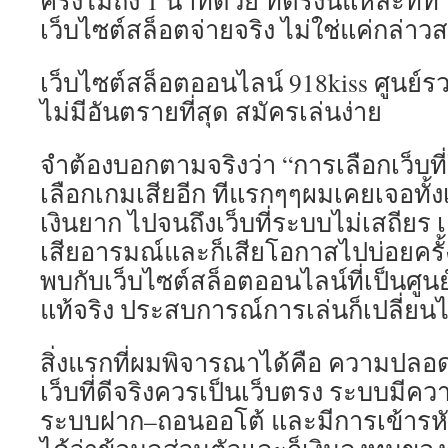
ครั้งไม่ถึง 1 นาทีด้วย ที่ตรงนี้แหละที่
เว็บไซต์สล็อตจ่ายจริง ไม่ใช่แค่กล่าว
เว็บไซต์สล็อตออนไลน์ 918kiss ศูนย์รวม
ไม่มีอันตรายที่สุด สมัครเล่นง่าย
จำต้องบอกตามจริงว่า “การเลือกเว็บที
เลือกเกมเสียอีก ทีแรกๆๆผมเคยเจอทั้ง
เงินยาก ไปจนถึงเว็บที่ระบบไม่เสถียร 
เสียอารมณ์และก็เสียโอกาสไปบ่อยครั้
พบกับเว็บไซต์สล็อตออนไลน์ที่เป็นศู
แท้จริง ประสบการณ์การเล่นก็เปลี่ยน
สิ่งแรกที่ผมพิจารณาได้คือ ความปลอ
เว็บที่ดีจริงควรเป็นเว็บตรง ระบบมีคว
ระบบฝาก–ถอนออโต้ และมีการเข้ารหัสข