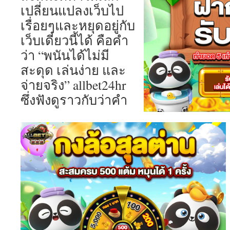
เปลี่ยนแปลงเว็บไป
เรื่อยๆและหยุดอยู่กับ
เว็บเดี๋ยวนี้ได้ คือคำ
ว่า “พนันได้ไม่มี
สะดุด เล่นง่าย และ
จ่ายจริง” allbet24hr
ซึ่งฟังดูราวกับว่าคำ