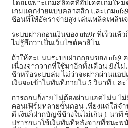
โดยเฉพาะเกมสล็อตที่อัปเดตเกมใหม่ตล
เกมแตกง่ายแบบคลาสสิก และเกมufa9r
ซ้อนที่ให้อัตราจ่ายสูง เล่นเพลิดเพลิ
ระบบฝากถอนเงินของ ufa9r ที่เร็วแล้ว
ไม่รู้สึกว่าเป็นเว็บไซต์คาสิโน
ถ้าให้คะแนนระบบฝากถอนของ ufa9 คง
เนื่องจากจากที่ใช้มาอีกทั้งเดือน ยังไม
ช้าหรือระบบล่ม ไม่ว่าจะฝากผ่านแอป
เงินจะเข้าในทันทีภายใน 5 วินาที และไ
การถอนก็ง่าย ไม่ต้องผ่านแอดไม่น ไม
คอนเฟิร์มหลายขั้นตอน เพียงแค่ใส่จ
ตี เงินก็ฝากบัญชีข้างในไม่เกิน 1 นาที ซ
ปรารถนาใช้เงินทันทีหลังจากที่ชนะพนัน