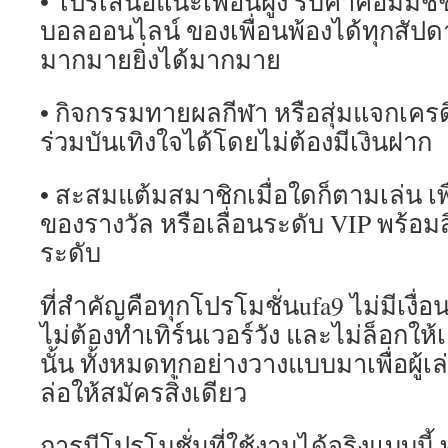
• โปรเสนอแนะเพื่อนฝูง รับค่าคอมมิช
บอลออนไลน์ ของเพื่อนพ้องได้ทุกสัปดา
มากมายยิ่งได้มากมาย
• กิจกรรมทายผลกีฬา หรือสุ่มแจกเคร
ร่วมบันเทิงใจได้โดยไม่ต้องมีเงินฝาก
• สะสมแต้มสมาชิกเมื่อใดก็ตามเล่น เ
ของรางวัล หรือเลื่อนระดับ VIP พร้อมส
ระดับ
ที่สำคัญคือทุกโปรโมชั่นufa9 ไม่มีเงื
ไม่ต้องทำเทิร์นเวอร์วัง และไม่ล็อกใ
นั้น ทั้งหมดทุกอย่างวางแบบมาเพื่อผู้เล่
ล่อให้สมัครสิ่งเดียว
การมีโปรโมชั่นที่ใช้งานได้จริงแบบนี้ ท