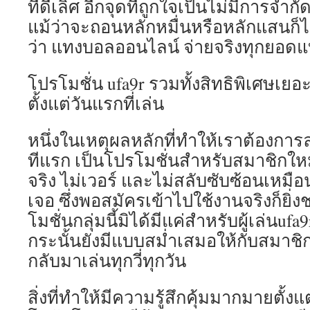
ที่ดีเลิศ อีกจุดที่ถูกใจเป็นไม่มีการจำ
แม้ว่าจะถอนหลักหมื่นหรือหลักแสนก็ไ
ว่า แทงบอลออนไลน์ จ่ายจริงทุกยอดแบ
โปรโมชั่น ufa9r รวมทั้งสิทธิพิเศษเยอะแ
ตั้งแต่วันแรกที่เล่น
หนึ่งในเหตุผลหลักที่ทำให้เราต้องการลอ
ทีแรก เป็นโปรโมชั่นสำหรับสมาชิกใหม่ที
จริง ไม่เวอร์ และไม่สลับซับซ้อนเหมือ
เจอ ซึ่งพอสมัครเข้าไปใช้งานจริงก็ยิ่
โมชั่นกลุ่มนี้มิได้มีแค่สำหรับผู้เล่นufa9
กระนั้นยังมีแบบสม่ำเสมอให้กับสมาชิกป
กลับมาเล่นทุกวี่ทุกวัน
สิ่งที่ทำให้มีความรู้สึกคุ้มมากมายตั้ง