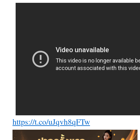
https://t.co/uJqvh8qFTw