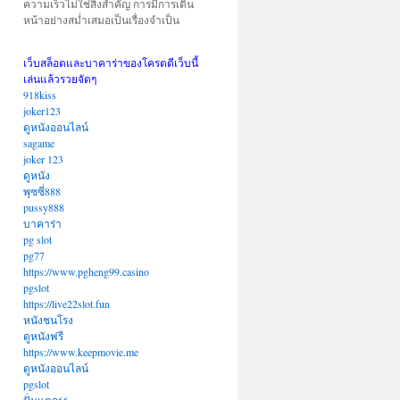
ความเร็วไม่ใช่สิ่งสำคัญ การมีการเดิน
หน้าอย่างสม่ำเสมอเป็นเรื่องจำเป็น
เว็บสล็อตและบาคาร่าของโครตดีเว็บนี้
เล่นแล้วรวยจัดๆ
918kiss
joker123
ดูหนังออนไลน์
sagame
joker 123
ดูหนัง
พุซซี่888
pussy888
บาคาร่า
pg slot
pg77
https://www.pgheng99.casino
pgslot
https://live22slot.fun
หนังชนโรง
ดูหนังฟรี
https://www.keepmovie.me
ดูหนังออนไลน์
pgslot