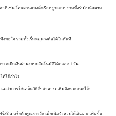
 อาทิเช่น โอนผ่านแบงค์หรือทรูวอเลท รวมทั้งรับโบนัสตาม
่พึงพอใจ รวมทั้งเริ่มหมุนวงล้อได้ในทันที
มารถเบิกเงินผ่านระบบอัตโนมัติได้ตลอด 1 วัน
 ให้ได้กำไร
 แต่ว่าการใช้เคล็ดวิธีดีๆสามารถเพิ่มจังหวะชนะได้:
น ฟรีสปิน หรือตัวคูณรางวัล เพื่อเพิ่มจังหวะได้เงินมากเพิ่มขึ้น