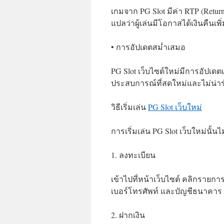
เกมจาก PG Slot มีค่า RTP (Return 
แปลว่าผู้เล่นมีโอกาสได้เงินคืนเพ
• การอัปเดตสม่ำเสมอ
PG Slot เว็บไซต์ใหม่มีการอัปเดตเ
ประสบการณ์ที่สดใหม่และไม่น่
วิธีเริ่มเล่น
PG Slot เว็บใหม่
การเริ่มเล่น PG Slot เว็บใหม่นั้
1. ลงทะเบียน
เข้าไปที่หน้าเว็บไซต์ คลิกรายก
เบอร์โทรศัพท์ และบัญชีธนาคาร ข
2. ฝากเงิน