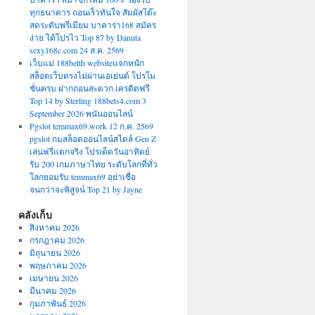
ทุกธนาคาร ถอนเร็วทันใจ สัมผัสโต๊ะ
สดระดับพรีเมียม บาคาร่า168 สมัคร
ง่าย ได้โปรไว Top 87 by Danuta
sexy168c.com 24 ส.ค. 2569
เว็บแม่ 188betth websiteแจกหนัก
สล็อตเว็บตรงไม่ผ่านเอเย่นต์ โปรโม
ชั่นครบ ฝากถอนสะดวก เครดิตฟรี
Top 14 by Sterling 188bets4.com 3
September 2026 พนันออนไลน์
Pgslot temmax69.work 12 ก.ค. 2569
pgslot กมสล็อตออนไลน์สไตล์ Gen Z
เล่นฟรีแตกจริง โปรเด็ดวันอาทิตย์
รับ 200 เกมภาษาไทย ระดับโลกที่ทั่ว
โลกยอมรับ temmax69 อย่าเชื่อ
จนกว่าจะพิสูจน์ Top 21 by Jayne
คลังเก็บ
สิงหาคม 2026
กรกฎาคม 2026
มิถุนายน 2026
พฤษภาคม 2026
เมษายน 2026
มีนาคม 2026
กุมภาพันธ์ 2026