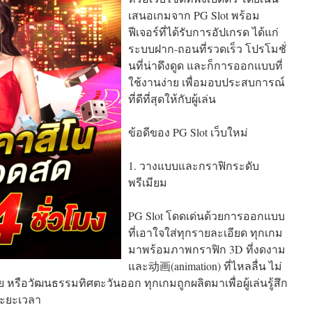
เสนอเกมจาก PG Slot พร้อม
ฟีเจอร์ที่ได้รับการอัปเกรด ได้แก่
ระบบฝาก-ถอนที่รวดเร็ว โปรโมชั่
นที่น่าดึงดูด และก็การออกแบบที่
ใช้งานง่าย เพื่อมอบประสบการณ์
ที่ดีที่สุดให้กับผู้เล่น
ข้อดีของ PG Slot เว็บใหม่
1. วางแบบและกราฟิกระดับ
พรีเมียม
PG Slot โดดเด่นด้วยการออกแบบ
ที่เอาใจใส่ทุกรายละเอียด ทุกเกม
มาพร้อมภาพกราฟิก 3D ที่งดงาม
และ动画(animation) ที่ไหลลื่น ไม่
หรือวัฒนธรรมทิศตะวันออก ทุกเกมถูกผลิตมาเพื่อผู้เล่นรู้สึก
ระยะเวลา