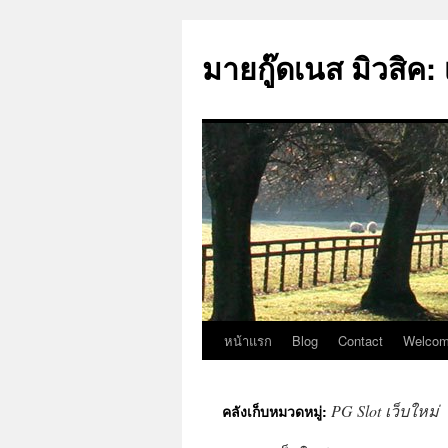
มายกู๊ดเนส มิวสิค:
หน้าแรก
Blog
Contact
Welcome
ข้าม
ไป
PG Slot เว็บใหม่
คลังเก็บหมวดหมู่:
ยัง