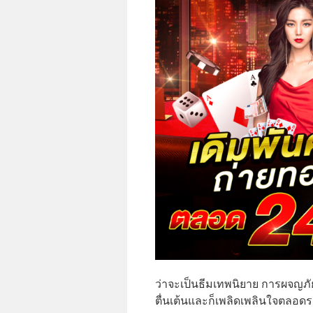
ว่าจะเป็นธีมเทพนิยาย การผจญภัย 
ตื่นเต้นและก็เพลิดเพลินใจตลอด