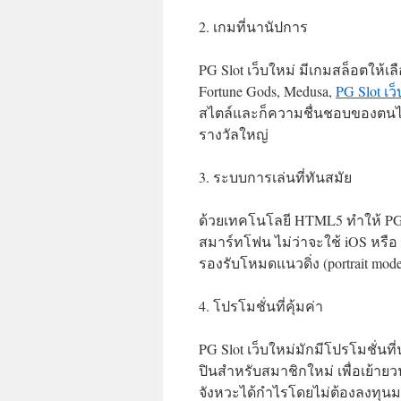
2. เกมที่นานัปการ
PG Slot เว็บใหม่ มีเกมสล็อตให้เ
Fortune Gods, Medusa,
PG Slot เว
สไตล์และก็ความชื่นชอบของตนได้
รางวัลใหญ่
3. ระบบการเล่นที่ทันสมัย
ด้วยเทคโนโลยี HTML5 ทำให้ PG S
สมาร์ทโฟน ไม่ว่าจะใช้ iOS หรือ
รองรับโหมดแนวดิ่ง (portrait mod
4. โปรโมชั่นที่คุ้มค่า
PG Slot เว็บใหม่มักมีโปรโมชั่นที่
ปินสำหรับสมาชิกใหม่ เพื่อเย้ายวนใ
จังหวะได้กำไรโดยไม่ต้องลงทุน