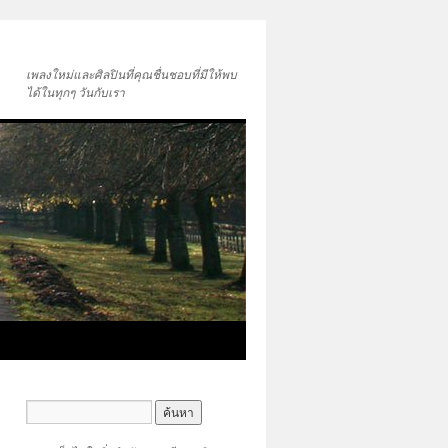
เพลงใหม่และศิลปินที่คุณชื่นชอบที่มีให้พบ
ได้ในทุกๆ วันกับเรา