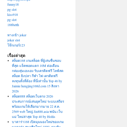
funny18
pg slot
kiss918
pg slot
188betth
ทางเข้า joker
joker slot
โจ๊กเกอร์123
เรื่องล่าสุด
สล็อต168 เกมสล็อต ที่ผู้เล่นชื่นชอบ
ที่สุด แจ็คพอตแตก 10M ต่อเดือน
กล่องสุ่มเฮงเฮง รับเครดิตฟรี ไลฟ์สด
สล็อต ยิงปลา กีฬา ไพ่ เครดิตฟรี
ลงทุนทั้งที่ต้อง ที่นี่เท่านั้น Top 46 by
Jaimie hengjing168d.com 15 สิงหา
2026
สล็อต888 สล็อตเว็บตรง 2026
ประสบการณ์เล่นยุคใหม่ ระบบเสถียร
พร้อมเกมให้เลือกมากมาย 22 ส.ค.
2569 web ใหญ่ Jin888.asia พนัน เว็บ
แม่ ใหม่ล่าสุด Top 40 by Hollis
บาคาร่า168 เปิดมุมมองใหม่ของเกม
บาคาร่า สมาชิกใหม่ 100% รองรับ