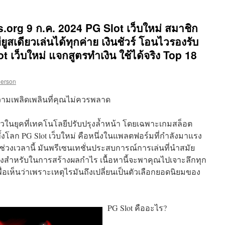
s.org 9 ก.ค. 2024 PG Slot เว็บใหม่ สมาชิก
ยูสเดียวเล่นได้ทุกค่าย เงินชัวร์ โอนไวรองรับ
lot เว็บใหม่ แจกสูตรทำเงิน ใช้ได้จริง Top 18
derson
ความเพลิดเพลินที่คุณไม่ควรพลาด
วในยุคที่เทคโนโลยีปรับปรุงล้ำหน้า โดยเฉพาะเกมสล็อต
ั้งโลก PG Slot เว็บใหม่ คือหนึ่งในแพลตฟอร์มที่กำลังมาแรง
ช่วงเวลานี้ มันพรีเซนเทชั่นประสบการณ์การเล่นที่นำสมัย
งสำหรับในการสร้างผลกำไร เนื้อหานี้จะพาคุณไปเจาะลึกทุก
พื่อเห็นว่าเพราะเหตุไรมันถึงเปลี่ยนเป็นตัวเลือกยอดนิยมของ
PG Slot คืออะไร?