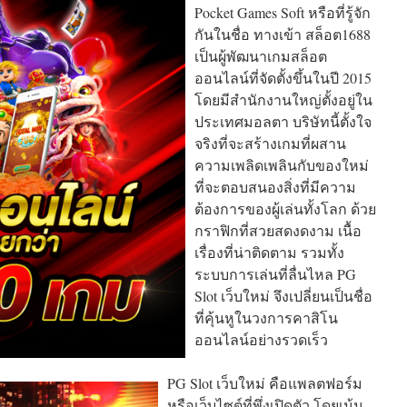
Pocket Games Soft หรือที่รู้จัก
กันในชื่อ ทางเข้า สล็อต1688
เป็นผู้พัฒนาเกมสล็อต
ออนไลน์ที่จัดตั้งขึ้นในปี 2015
โดยมีสำนักงานใหญ่ตั้งอยู่ใน
ประเทศมอลตา บริษัทนี้ตั้งใจ
จริงที่จะสร้างเกมที่ผสาน
ความเพลิดเพลินกับของใหม่
ที่จะตอบสนองสิ่งที่มีความ
ต้องการของผู้เล่นทั้งโลก ด้วย
กราฟิกที่สวยสดงดงาม เนื้อ
เรื่องที่น่าติดตาม รวมทั้ง
ระบบการเล่นที่ลื่นไหล PG
Slot เว็บใหม่ จึงเปลี่ยนเป็นชื่อ
ที่คุ้นหูในวงการคาสิโน
ออนไลน์อย่างรวดเร็ว
PG Slot เว็บใหม่ คือแพลตฟอร์ม
หรือเว็บไซต์ที่พึ่งเปิดตัว โดยเน้น