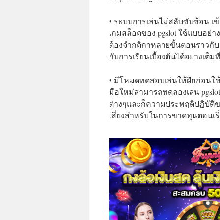
• ระบบการเล่นไม่สลับซับซ้อน เข้
เกมสล็อตของ pgslot ใช้แบบอย่างก
ต้องจำกติกาหลายขั้นตอนราวกับ
กับการเรียนเบื้องต้นได้อย่างเต็มที
• มีโหมดทดสอบเล่นให้ฝึกก่อนใช
มือใหม่สามารถทดลองเล่น pgslot ไ
ต่างๆและก็ความประพฤติปฏิบัติข
เสี่ยงสำหรับในการขาดทุนตอนเริ