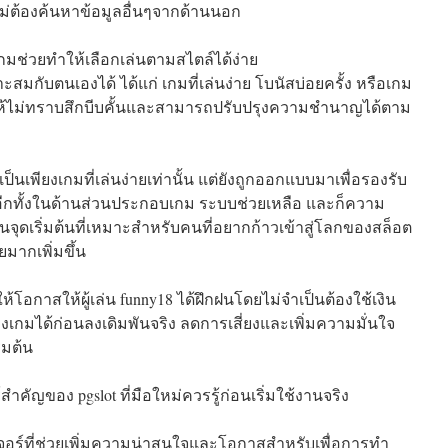
ไม่ต้องค้นหาข้อมูลอื่นๆจากด้านนอก
่วยทำให้เลือกเล่นตามสไตล์ได้ง่าย
ะสมกับตนเองได้ ได้แก่ เกมที่เล่นง่าย โบนัสบ่อยครั้ง หรือเกม
ำให้ไม่ทราบสึกบีบคั้นและสามารถปรับปรุงความชำนาญได้ตาม
ป็นเพียงเกมที่เล่นง่ายเท่านั้น แต่ยังถูกออกแบบมาเพื่อรองรับ
ริง อีกทั้งในด้านส่วนประกอบเกม ระบบช่วยเหลือ และก็ความ
็นจุดเริ่มต้นที่เหมาะสำหรับคนที่อยากก้าวเข้าสู่โลกของสล็อต
มากเพิ่มขึ้น
ห้โอกาสให้ผู้เล่น funny18 ได้ฝึกฝนโดยไม่จำเป็นต้องใช้เงิน
องเกมได้ก่อนลงเดิมพันจริง ลดการเสี่ยงและเพิ่มความมั่นใจ
่มต้น
ำคัญของ pgslot ที่มือใหม่ควรรู้ก่อนเริ่มใช้งานจริง
อร์ที่ช่วยเพิ่มความน่าสนใจและโอกาสสำหรับเพื่อการทำ