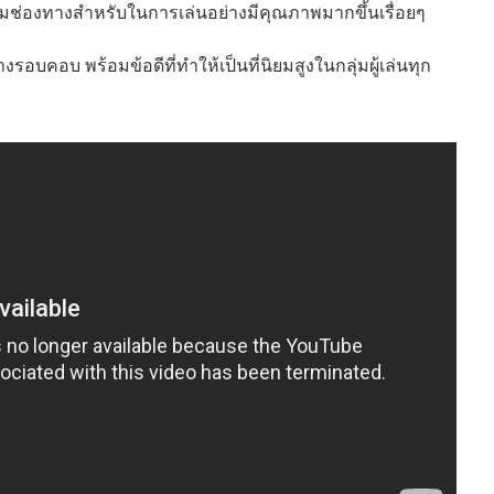
พิ่มช่องทางสำหรับในการเล่นอย่างมีคุณภาพมากขึ้นเรื่อยๆ
างรอบคอบ พร้อมข้อดีที่ทำให้เป็นที่นิยมสูงในกลุ่มผู้เล่นทุก