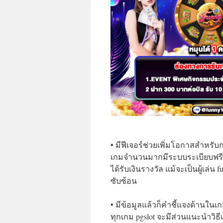
• มีฟีเจอร์ช่วยเพิ่มโอกาสสำหรั
เกมจำนวนมากมีระบบระเบียบฟรีสปิ
ได้รับเงินรางวัล แม้จะเป็นผู้เล่น 
ซับซ้อน
• มีข้อมูลแล้วก็คำชี้แจงด้านใน
ทุกเกม pgslot จะมีส่วนแนะนำวิธี