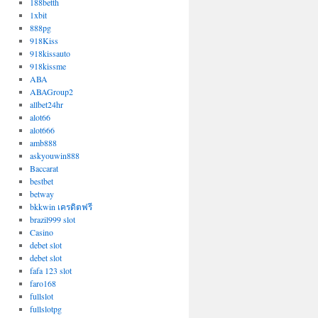
188betth
1xbit
888pg
918Kiss
918kissauto
918kissme
ABA
ABAGroup2
allbet24hr
alot66
alot666
amb888
askyouwin888
Baccarat
bestbet
betway
bkkwin เครดิตฟรี
brazil999 slot
Casino
debet slot
debet slot
fafa 123 slot
faro168
fullslot
fullslotpg