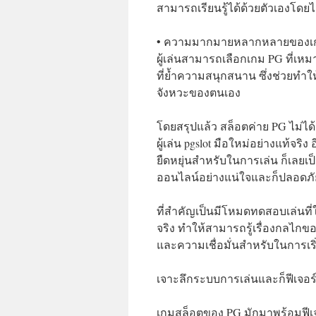
สามารถเรียนรู้ได้ด้วยตัวเองโดย
• ความมากมายหลากหลายของเกมช
ผู้เล่นสามารถเลือกเกม PG ที่เหมา
ที่ย้ำความสนุกสนาน ซึ่งช่วยท
จังหวะของตนเอง
โดยสรุปแล้ว สล็อตค่าย PG ไม่ได้เ
ผู้เล่น pgslot มือใหม่อย่างแท้จ
ยืดหยุ่นสำหรับในการเล่น ก็เลยเป
ออนไลน์อย่างแน่ใจและก็ปลอดภัย
ที่สำคัญเป็นมีโหมดทดสอบเล่นที่ใ
จริง ทำให้สามารถรู้เรื่องกลไกข
และความเชื่อมั่นสำหรับในการเริ
เจาะลึกระบบการเล่นและก็ฟีเจอร์ส
เกมสล็อตของ PG มักมาพร้อมฟีเจ