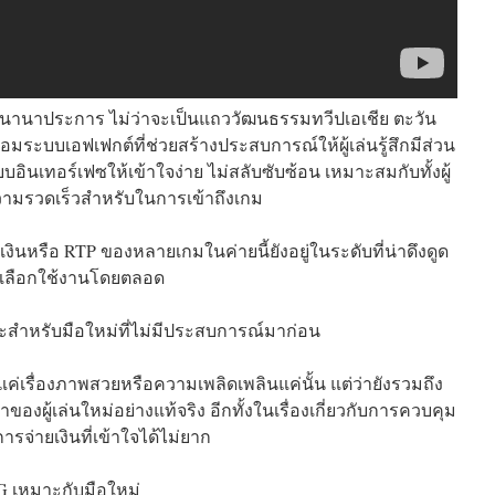
ที่นานาประการ ไม่ว่าจะเป็นแถววัฒนธรรมทวีปเอเชีย ตะวัน
ระบบเอฟเฟกต์ที่ช่วยสร้างประสบการณ์ให้ผู้เล่นรู้สึกมีส่วน
บอินเทอร์เฟซให้เข้าใจง่าย ไม่สลับซับซ้อน เหมาะสมกับทั้งผู้
้ความรวดเร็วสำหรับในการเข้าถึงเกม
นหรือ RTP ของหลายเกมในค่ายนี้ยังอยู่ในระดับที่น่าดึงดูด
เล่นเลือกใช้งานโดยตลอด
าะสำหรับมือใหม่ที่ไม่มีประสบการณ์มาก่อน
่แค่เรื่องภาพสวยหรือความเพลิดเพลินแค่นั้น แต่ว่ายังรวมถึง
ของผู้เล่นใหม่อย่างแท้จริง อีกทั้งในเรื่องเกี่ยวกับการควบคุม
ารจ่ายเงินที่เข้าใจได้ไม่ยาก
G เหมาะกับมือใหม่