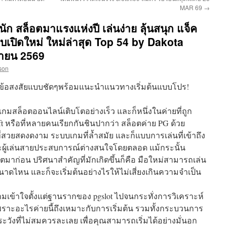
MAR 69
→
 สล็อตมาแรงแห่งปี เล่นง่าย ลุ้นสนุก แจ็ค
เปิดใหม่ ใหม่ล่าสุด Top 54 by Dakota
นายน 2569
son
ขข้อสงสัยแบบชัดๆพร้อมแนะนำแนวทางเริ่มต้นแบบโปร!
สเกมสล็อตออนไลน์เติบโตอย่างเร็ว และก็หนึ่งในค่ายที่ถูก
oft หรือที่หลายคนเรียกกันชินปากว่า สล็อตค่าย PG ด้วย
สวยสดงดงาม ระบบเกมที่ล้ำสมัย และก็แบบการเล่นที่เข้าถึง
ม่และผู้เล่นสายประสบการณ์ต่างสนใจโดยตลอด แม้กระนั้น
็อตมาก่อน ปริศนาสำคัญที่มักเกิดขึ้นก็คือ มือใหม่สามารถเล่น
นาดไหน และก็จะเริ่มต้นอย่างไรให้ไม่เสี่ยงเกินความจำเป็น
ข้าใจตั้งแต่ฐานรากของ pgslot ไปจนกระทั่งการวิเคราะห์
เพราะอะไรค่ายนี้ถึงเหมาะกับการเริ่มต้น รวมทั้งกระบวนการ
ระวังที่ไม่สมควรละเลย เพื่อคุณสามารถเริ่มได้อย่างมั่นอก