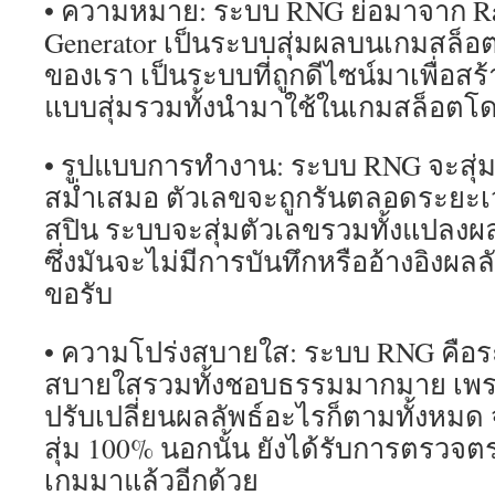
• ความหมาย: ระบบ RNG ย่อมาจาก R
Generator เป็นระบบสุ่มผลบนเกมสล็อ
ของเรา เป็นระบบที่ถูกดีไซน์มาเพื่อสร้
แบบสุ่มรวมทั้งนำมาใช้ในเกมสล็อตโ
• รูปแบบการทำงาน: ระบบ RNG จะสุ่ม
สม่ำเสมอ ตัวเลขจะถูกรันตลอดระยะเว
สปิน ระบบจะสุ่มตัวเลขรวมทั้งแปลงผล
ซึ่งมันจะไม่มีการบันทึกหรืออ้างอิงผลล
ขอรับ
• ความโปร่งสบายใส: ระบบ RNG คือระ
สบายใสรวมทั้งชอบธรรมมากมาย เพรา
ปรับเปลี่ยนผลลัพธ์อะไรก็ตามทั้งหม
สุ่ม 100% นอกนั้น ยังได้รับการตรวจ
เกมมาแล้วอีกด้วย