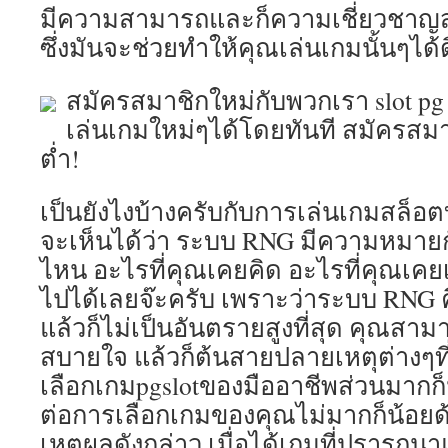
มีความสามารถและก็ความเชี่ยวชาญ
ซึ่งมันจะช่วยทำให้คุณเล่นเกมนั้นๆได้ด
สมัครสมาชิกใหม่กับพวกเรา slot pg ไ
เล่นเกมใหม่ๆได้โดยทันที สมัครสมาชิ
ต่ำ!
เป็นยังไงบ้างครับกับการเล่นเกมสล็อต
จะเห็นได้ว่า ระบบ RNG มีความหมาย
ไหน อะไรที่คุณเคยคิด อะไรที่คุณเคยเช
ไปได้เลยจ๊ะครับ เพราะว่าระบบ RNG ค
แล้วก็ไม่เป็นอันตรายสูงที่สุด คุณสาม
สบายใจ แล้วก็ต้นสายปลายเหตุต่างๆที่
เลือกเกมpgslotของมืออาชีพส่วนมากก
ต่อการเลือกเกมของคุณไม่มากก็น้อยด้
เหตุผลดังกล่าว เมื่อได้เกมที่ปรารถน