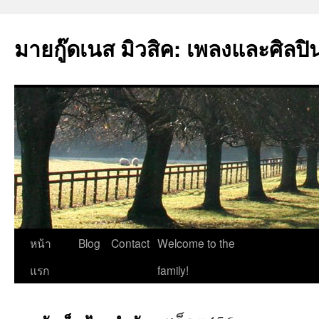
มายกู๊ดเนส มิวสิค: เพลงและศิลปิ
ข้าม
หน้า
Blog
Contact
Welcome to the
ไป
แรก
family!
ยัง