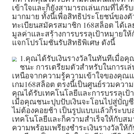
เข้าใจและก็ยังสามารถเล่นเกมที่ได้รั
มากมาย ทั้งนี้เพื่อสิทธิประโยชน์ของ
ทะเบียนสมัครสมาชิก 168สล็อต ได้เลยเ
มูลค่าและสร้างการบรรลุเป้าหมายให
แจกโปรโมชั่นรับสิทธิพิเศษ ดังนี้
1.คุณได้รับเงินรางวัลในทันทีเมื่อคุ
ชนะ การเตรียมตัวสำหรับในการเล่นเ
เหนือจากความรู้ความเข้าใจของคุณแ
เกม168สล็อต ตรงนี้เป็นศูนย์รวมความรื
คุณได้รับเทคโนโลยีและการบรรลุเป้
เมื่อคุณชนะปุบปับเงินจะโอนไปสู่บัญ
ไม่ต้องคอยช้า เป็นรูปแบบแล้วก็ระบบ
เทคโนโลยีและก็ความสำเร็จให้กับสมาชิ
ความพร้อมเพรียงชำระเงินรางวัลให้กับ