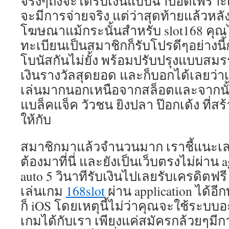
จริงๆถึงจะได้รับเงินแบบฉ่ำปอดเพราะ
จะมีการจ่ายจริง แต่ว่าสุดท้ายแล้วหลั
โฆษณาแม้กระนั้นสำหรับ slot168 คุณ
ทะเบียนเป็นสมาชิกก็รับโปรดีๆอย่างนี
โบนัสกันไม่ยั้ง พร้อมปรับปรุงแบบสม
เงินรางวัลสุดยอด และก็บอกได้เลยว่าเ
เล่นมากนอกเหนือจากสล็อตและจากนั้น
แบล็คแจ็ค วัวชน ยิงปลา ป๊อกเด้ง ที่ส
ให้กับ
สมาชิกมาแล้วจำนวนมาก เราชี้แนะเล
ต้องมาที่นี่ และยังเป็นเว็บตรงไม่ผ่า
auto 5 วินาทีรับเงินไปเลยรับเครดิตฟ
เล่นเกม
168slot
ผ่าน application ได้อี
ก็ iOS โดยเหตุนี้ไม่ว่าคุณจะใช้ระบบ
เกมได้กับเรา เพียงแค่สมัครกล้วยๆมี